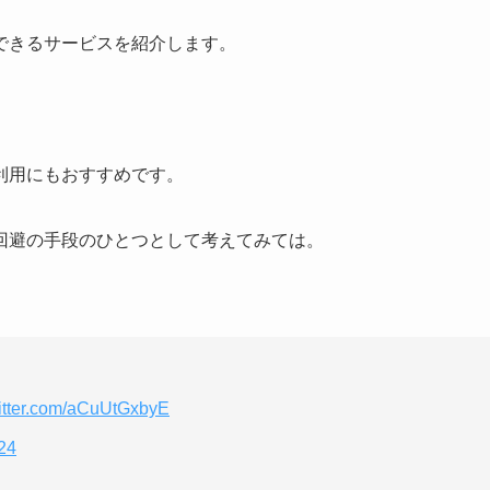
できるサービスを紹介します。
利用にもおすすめです。
回避の手段のひとつとして考えてみては。
witter.com/aCuUtGxbyE
24