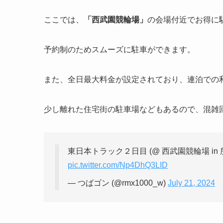
ここでは、
「
西武園競輪場
」
の会場付近でお得に
予約制のためスムーズに駐車ができます。
また、全日最大料金が設定されており、連泊での
少し離れた住宅街の駐車場などもあるので、混雑
東日本トラック２日目 (@ 西武園競輪場 in 
pic.twitter.com/Np4DhQ3LID
— つばゴン (@rmx1000_w)
July 21, 2024