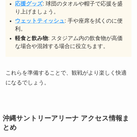
携帯ラジオ
: 試合の解説を聞きながら観戦す
ることで試合の理解が深まります。
日焼け止め
: 屋外での観戦では紫外線対策が
必須です。
折りたたみ椅子
: 長時間の観戦には、携帯可
能な椅子があると便利。
雨具（折りたたみ傘やレインコート）
: 突然
の雨に備えて。
モバイルバッテリー
: スマートフォンの充電
切れを防ぐため。
応援グッズ
: 球団のタオルや帽子で応援を盛
り上げましょう。
ウェットティッシュ
: 手や座席を拭くのに便
利。
軽食と飲み物
: スタジアム内の飲食物が高価
な場合や混雑する場合に役立ちます。