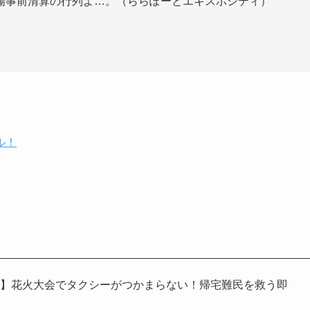
場事前清算の行列よ…。（ららぽーとエキスポシティ）
ル！
獄】花火大会でタクシーがつかまらない！帰宅難民を救う即