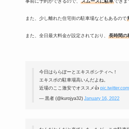
事前に予約ができるので、
スムーズに駐車
できま
また、少し離れた住宅街の駐車場などもあるので
また、全日最大料金が設定されており、
長時間の
今日はららぽーとエキスポシティへ！
エキスポの駐車場高いんだよね。
近場のここ激安でオススメ👍
pic.twitter.c
— 黒者 (@kurojya32)
January 16, 2022