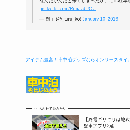
なんだかんだと来てしまったが、この駐車
pic.twitter.com/RjmJvdUCtJ
— 鶴子 (@_turu_ko)
January 10, 2016
アイテム豊富！車中泊グッズならオンリースタイ
あわせて読みたい
【終電ギリギリは地
配車アプリ2選