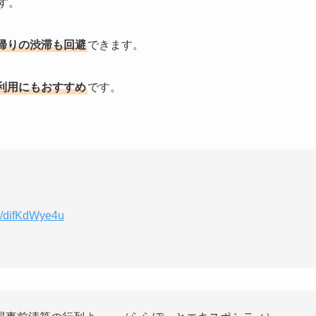
す。
帰りの渋滞も回避
できます。
利用にもおすすめ
です。
om/difKdWye4u