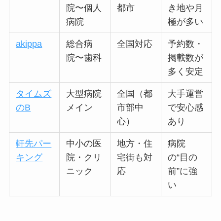
院〜個人
都市
き地や月
病院
極が多い
akippa
総合病
全国対応
予約数・
院〜歯科
掲載数が
多く安定
タイムズ
大型病院
全国（都
大手運営
のB
メイン
市部中
で安心感
心）
あり
軒先パー
中小の医
地方・住
病院
キング
院・クリ
宅街も対
の“目の
ニック
応
前”に強
い