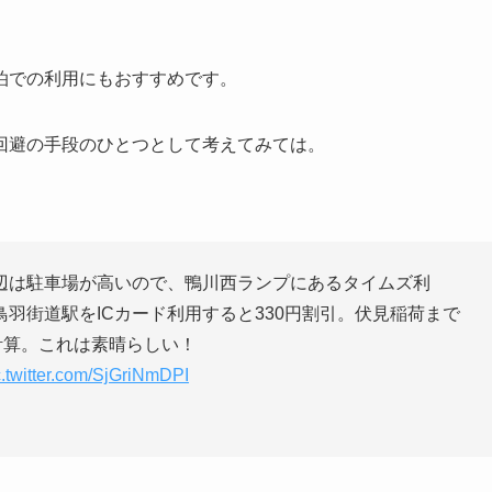
泊での利用にもおすすめです。
回避の手段のひとつとして考えてみては。
辺は駐車場が高いので、鴨川西ランプにあるタイムズ利
羽街道駅をICカード利用すると330円割引。伏見稲荷まで
計算。これは素晴らしい！
c.twitter.com/SjGriNmDPI