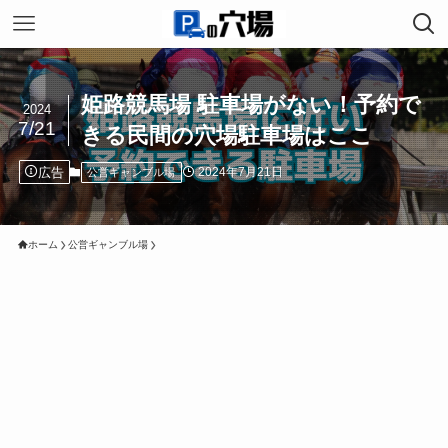
姫路競馬場 駐車場がない！予約で
2024
7/21
きる民間の穴場駐車場はここ
広告
2024年7月21日
公営ギャンブル場
ホーム
公営ギャンブル場