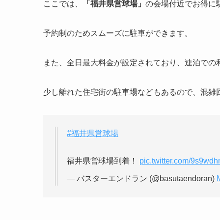
ここでは、
「
福井県営球場
」
の会場付近でお得に
予約制のためスムーズに駐車ができます。
また、全日最大料金が設定されており、連泊での
少し離れた住宅街の駐車場などもあるので、混雑
#福井県営球場
福井県営球場到着！
pic.twitter.com/9s9wd
— バスターエンドラン (@basutaendoran)